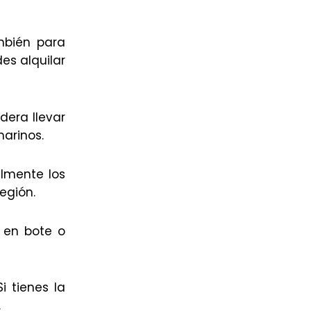
mbién para
es alquilar
dera llevar
marinos.
almente los
egión.
 en bote o
i tienes la
.