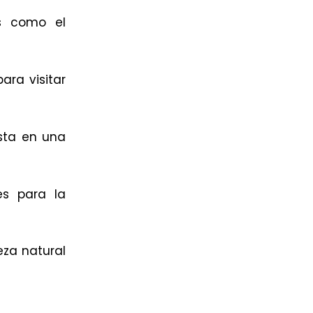
es como el
ara visitar
esta en una
es para la
leza natural