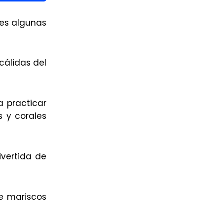
nes algunas
 cálidas del
a practicar
s y corales
ivertida de
de mariscos