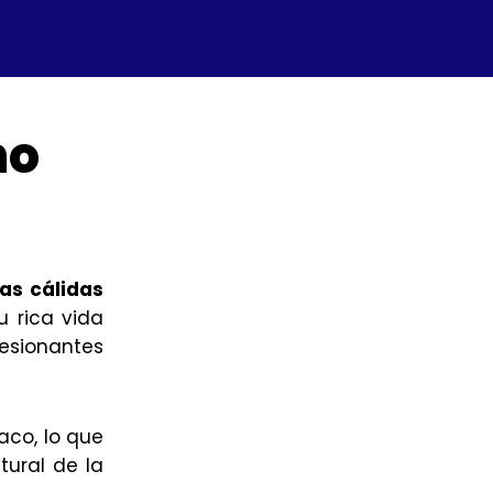
mo
las cálidas
u rica vida
resionantes
aco, lo que
tural de la