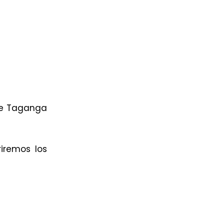
nde Taganga
iremos los